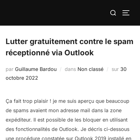
Aller
Rechercher :
au
PERM
contenu
Lutter gratuitement contre le spam
réceptionné via Outlook
Publié
par
Guillaume Bardou
dans
Non classé
sur
30
le
octobre 2022
Ça fait trop plaisir ! je me suis aperçu que beaucoup
de spams avaient mon adresse mail dans la zone
expéditeur. Il est possible de les bloquer en utilisant
des fonctionnalités de Outlook. Je décris ci-dessous
une procédure constatée sur Outlook 2019 installé en